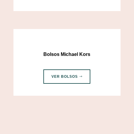
Bolsos Michael Kors
VER BOLSOS
replicas de bolsos de marca, replicas de
bolsos velez, réplicas de bolsos en bogotá,
réplicas de bolsos en medellín, réplicas de
bolsos de alta calidad, bolsos replicas de